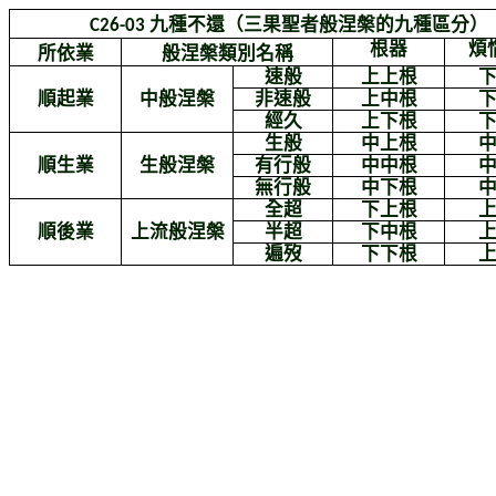
九種不還（三果聖者般涅槃的九種區分）
C26-03
根器
煩
所依業
般涅槃類別名稱
速般
上上根
順起業
中般涅槃
非速般
上中根
經久
上下根
生般
中上根
順生業
生般涅槃
有行般
中中根
無行般
中下根
全超
下上根
順後業
上流般涅槃
半超
下中根
遍歿
下下根