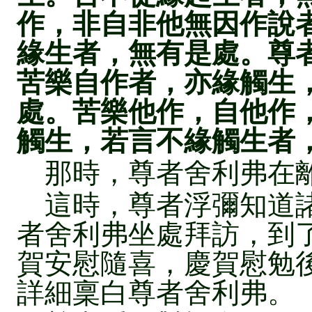
作，非自非他無因作說
緣生者，無有是處。尊
苦樂自作者，亦緣觸生
處。苦樂他作，自他作
觸生，若言不緣觸生者
那時，尊者舍利弗在離
這時，尊者浮彌知道諸
者舍利弗坐處拜訪，到
賀安慰隨喜，慶賀慰勉
詳細稟白尊者舍利弗。