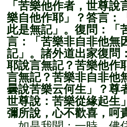
「苦樂他作者，世尊說
樂自他作耶」？答言：
此是無記」。復問：「
言：「苦樂非自非他無
記」。諸外道出家復問
耶說言無記？苦樂他作
言無記？苦樂非自非他
曇說苦樂云何生」？尊
世尊說：苦樂從緣起生
彌所說，心不歡喜，呵
如是我聞：一時，佛住