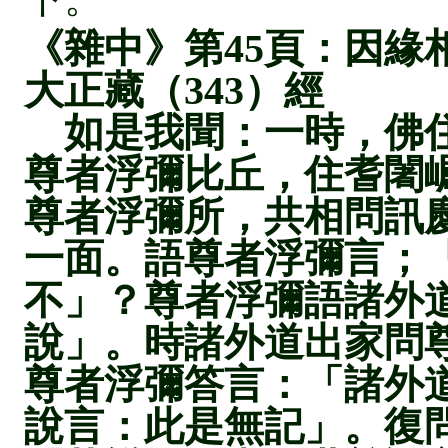
《雜中》第45頁：因緣相
大正藏（343）經
如是我聞：一時，佛住
尊者浮彌比丘，住耆闍
尊者浮彌所，共相問訊
一面。語尊者浮彌言；
不」？尊者浮彌語諸外
說」。時諸外道出家問
尊者浮彌答言：「諸外
說言：此是無記」。復