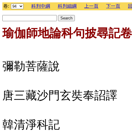
卷:
科判中綱
科判細綱
上一頁
下一頁
瑜伽師地論科句披尋記卷
彌勒菩薩說
唐三藏沙門玄奘奉詔譯
韓清淨科記