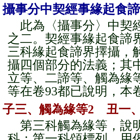
攝事分中契經事緣起食諦
此為〈攝事分〉中契經
之二。契經事緣起食諦
三科緣起食諦界擇攝，
攝四個部分的法義；其
立等、二諦等、觸為緣
等在卷93都已說明，本
子三、觸為緣等2 丑一
第三科觸為緣等，說明
科；第一科頌標列，用