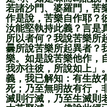
若諸沙門、婆羅門，苦
作是說，苦樂自作耶？
汝能堅執持此義？言是
所以者何？我說苦樂所
曇所說苦樂所起異者？
樂。如是說苦樂他作，
我亦往彼，所說如上」
義，我已解知：有生故
死；乃至無明故有行，
滅則行滅，乃至生滅則