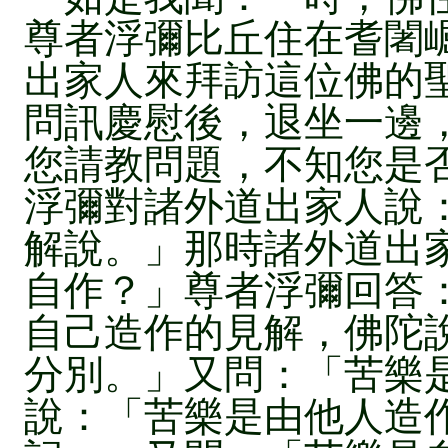
尊者浮彌比丘住在耆闍
出家人來拜訪這位佛的
問訊慶慰後，退坐一邊
您請教問題，不知您是
浮彌對諸外道出家人說
解說。」那時諸外道出
自作？」尊者浮彌回答
自己造作的見解，佛陀
分別。」又問：「苦樂
說：「苦樂是由他人造