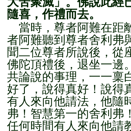
大苦聚滅」。佛說此經
隨喜，作禮而去。
當時，尊者阿難在距離
者阿難聽到尊者舍利弗
聞二位尊者所說後，從
佛陀頂禮後，退坐一邊
共論說的事理，一一稟
好了，說得真好！說得
有人來向他請法，他隨
弗！智慧第一的舍利弗
任何時間有人來向他請