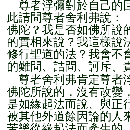
尊者浮彌對於自己的回
此請問尊者舍利弗說：
佛陀？我是否如佛所說
的實相來說？我這樣說
修行聖道的法？我會不
的難問、詰問、訶斥、
尊者舍利弗肯定尊者浮
佛陀所說的，沒有改變
是如緣起法而說、與正
被其他外道餘因論的人
苦樂從緣起法而產生的