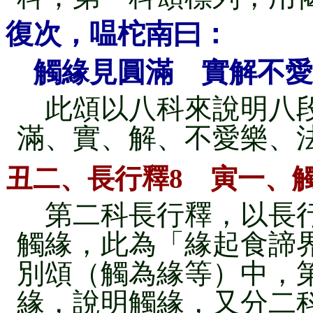
復次，嗢柁南曰：
觸緣見圓滿 實解不愛
此頌以八科來說明八段
滿、實、解、不愛樂、
丑二、長行釋8 寅一、
第二科長行釋，以長行
觸緣，此為「緣起食諦
別頌（觸為緣等）中，
緣，說明觸緣，又分二