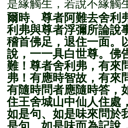
是緣觸生，若說不緣觸
爾時、尊者阿難去舍利
利弗與尊者浮彌所論說
稽首佛足，退住一面。
說，一一具白世尊。佛
難！尊者舍利弗，有來
弗！有應時智故，有來
有隨時問者應隨時答，
住王舍城山中仙人住處
如是句、如是味來問於
是句、如是味而為記說