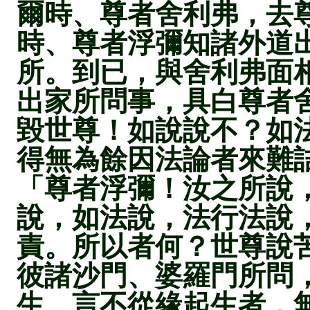
爾時、尊者舍利弗，去
時、尊者浮彌知諸外道
所。到已，與舍利弗面
出家所問事，具白尊者
毀世尊！如說說不？如
得無為餘因法論者來難
「尊者浮彌！汝之所說
說，如法說，法行法說
責。所以者何？世尊說
彼諸沙門、婆羅門所問
生。言不從緣起生者，