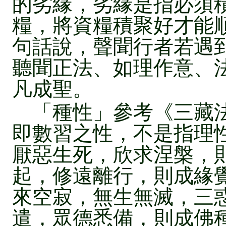
的劣緣，劣緣是指必須
糧，將資糧積聚好才能
句話說，聲聞行者若遇
聽聞正法、如理作意、
凡成聖。
「種性」參考《三藏法
即數習之性，不是指理
厭惡生死，欣求涅槃，
起，修遠離行，則成緣
來空寂，無生無滅，三
遣，眾德悉備，則成佛