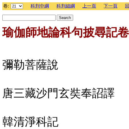
卷:
科判中綱
科判細綱
上一頁
下一頁
瑜伽師地論科句披尋記卷
彌勒菩薩說
唐三藏沙門玄奘奉詔譯
韓清淨科記