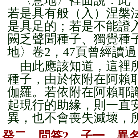
〈意地〉裡面說：此一
若是具有般（入）涅槃
是具足的；若是不能證
闕乏聲聞種子、獨覺種
地〉卷2，47頁曾經讀
由此應該知道，這裡所
種子，由於依附在阿賴
伽羅。若依附在阿賴耶
起現行的助緣，則一直
異，也不會喪失滅壞，
癸二、問答2 子一、異