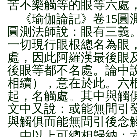
苦不樂觸等的眼等六處
《瑜伽論記》卷15圓
圓測法師說：眼有三義
一切現行眼根總名為眼
處，因此阿羅漢最後眼
後眼等都不名處。論中
相續），意在於此。六
起，名觸處。其中與觸
文中又說：或能無間引
與觸俱而能無間引後念
由以上可總相歸納：六