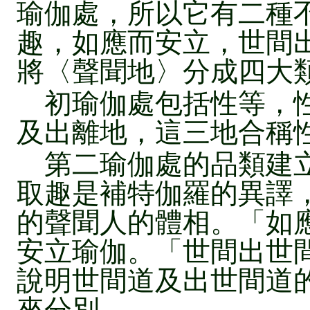
瑜伽處，所以它有二種
趣，如應而安立，世間
將〈聲聞地〉分成四大
初瑜伽處包括性等，性
及出離地，這三地合稱
第二瑜伽處的品類建立
取趣是補特伽羅的異譯
的聲聞人的體相。「如
安立瑜伽。「世間出世
說明世間道及出世間道
來分別。