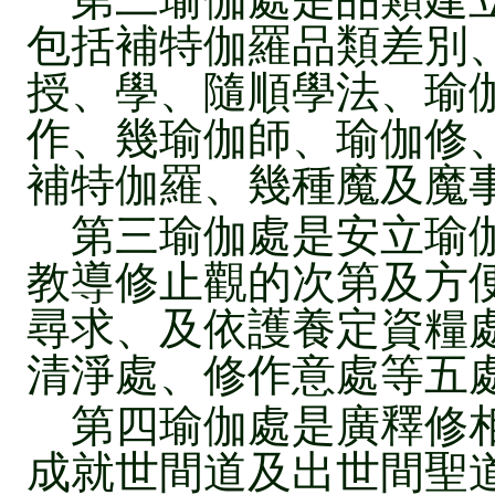
包括補特伽羅品類差別
授、學、隨順學法、瑜
作、幾瑜伽師、瑜伽修
補特伽羅、幾種魔及魔
第三瑜伽處是安立瑜伽，
教導修止觀的次第及方
尋求、及依護養定資糧
清淨處、修作意處等五
第四瑜伽處是廣釋修相，
成就世間道及出世間聖